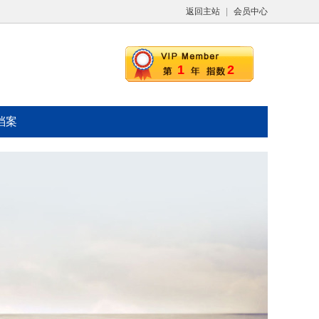
返回主站
|
会员中心
1
2
档案