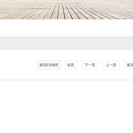
第
1
页/共
0
页
首页
下一页
上一页
尾